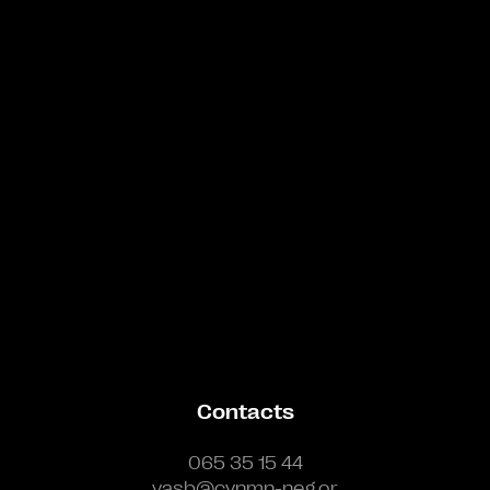
Bande annonce
Contacts
065 35 15 44
vasb@cynmn-neg.or