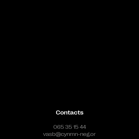
Bande annonce
Contacts
065 35 15 44
vasb@cynmn-neg.or