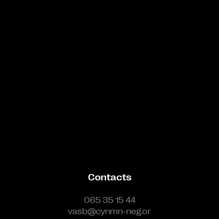
Bande annonce
Contacts
065 35 15 44
vasb@cynmn-neg.or