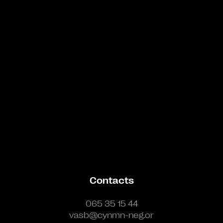
Bande annonce
Contacts
065 35 15 44
vasb@cynmn-neg.or