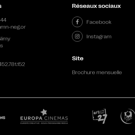
s
Réseaux sociaux
 44
Facebook
mn-neg.or
Instagram
Nimy
s
Site
452.781.152
Brochure mensuelle