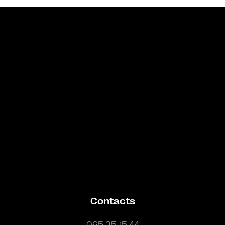
Bande annonce
Contacts
065 35 15 44