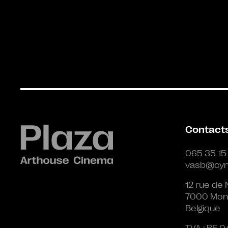
Contact
065 35 15
vasb@cyn
12 rue de 
7000 Mon
Belgique
TVA : BE 0