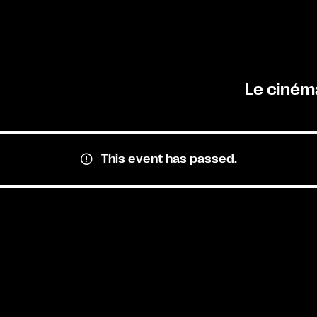
Le ciném
This event has passed.