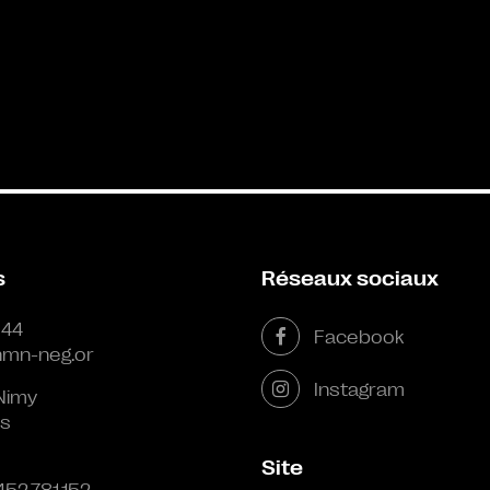
s
Réseaux sociaux
 44
Facebook
mn-neg.or
Instagram
Nimy
s
Site
452.781.152