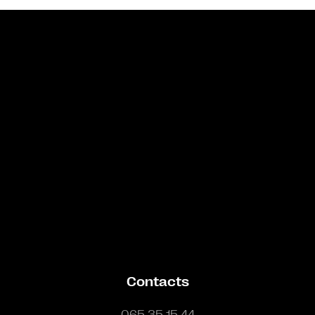
Bande annonce
Contacts
065 35 15 44