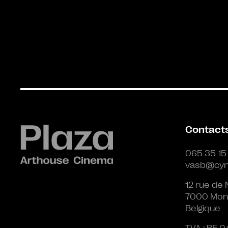
Contact
065 35 15
vasb@cyn
12 rue de 
7000 Mon
Belgique
TVA : BE 0