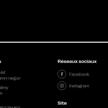
s
Réseaux sociaux
 44
Facebook
mn-neg.or
Instagram
Nimy
s
Site
452.781.152