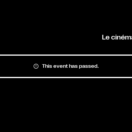
Le ciném
This event has passed.