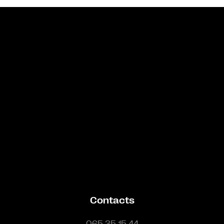
Bande annonce
Contacts
065 35 15 44