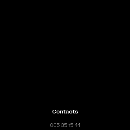
Bande annonce
Contacts
065 35 15 44