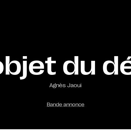
objet du dé
Agnès Jaoui
Bande annonce