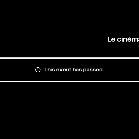
Le ciném
This event has passed.