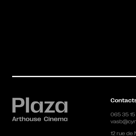
Contact
065 35 15
vasb@cyn
12 rue de 