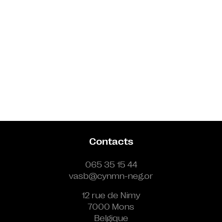
Contacts
065 35 15 44
vasb@cynmn-neg.or
12 rue de Nimy
7000 Mons
Belgique