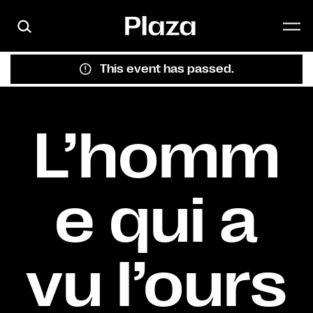
Skip to main content
This event has passed.
L’homm
e qui a
vu l’ours