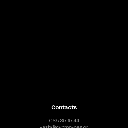
Bande annonce
Contacts
065 35 15 44
vasb@cynmn-neg.or