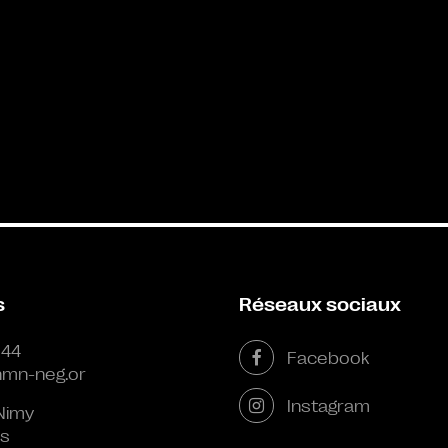
s
Réseaux sociaux
 44
Facebook
mn-neg.or
Instagram
Nimy
s