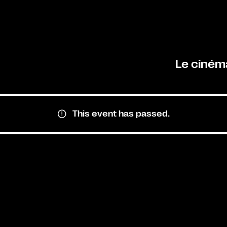
Le ciném
This event has passed.