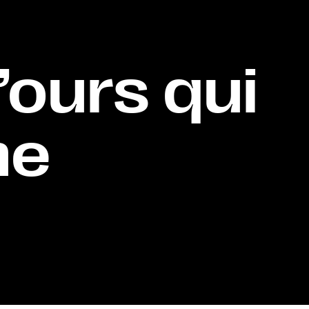
’ours qui
me