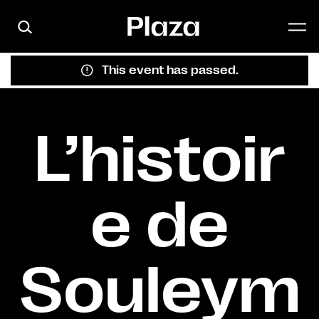
Skip to main content
This event has passed.
L’histoir
e de
Souleym