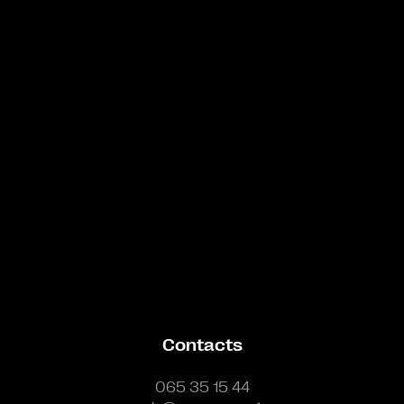
Bande annonce
Contacts
065 35 15 44