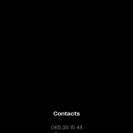
Bande annonce
Contacts
065 35 15 44