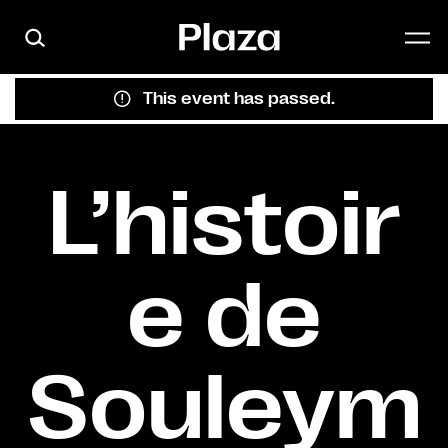
Skip to main content
This event has passed.
L’histoir
e de
Souleym