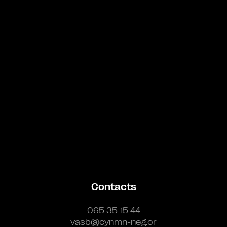
Bande annonce
Contacts
065 35 15 44
vasb@cynmn-neg.or