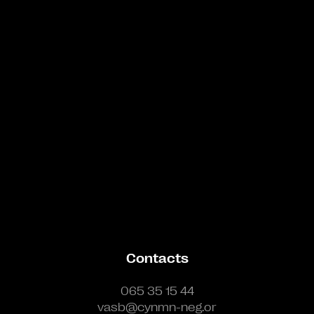
Bande annonce
Contacts
065 35 15 44
vasb@cynmn-neg.or