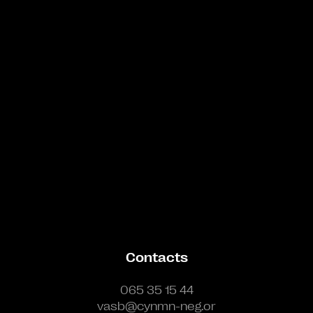
Bande annonce
Contacts
065 35 15 44
vasb@cynmn-neg.or