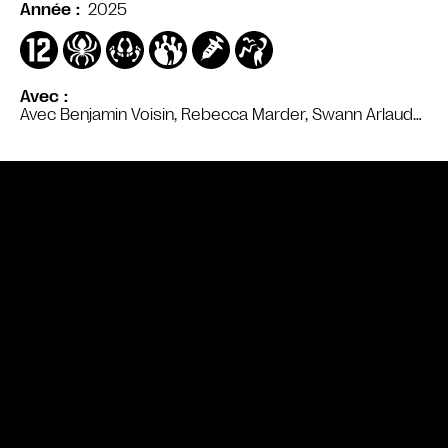
2025
Année
Avec
Avec Benjamin Voisin, Rebecca Marder, Swann Arlaud…
Bande annonce