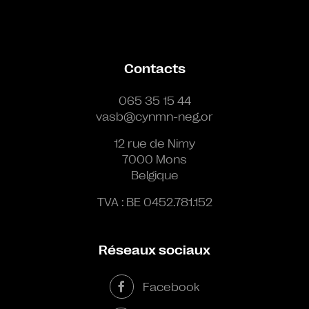
Contacts
065 35 15 44
vasb@cynmn-neg.or
12 rue de Nimy
7000 Mons
Belgique
TVA : BE 0452.781.152
Réseaux sociaux
Facebook