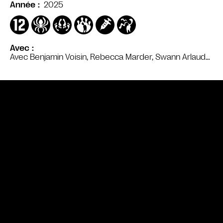
2025
Année
Avec
Avec Benjamin Voisin, Rebecca Marder, Swann Arlaud…
Bande annonce