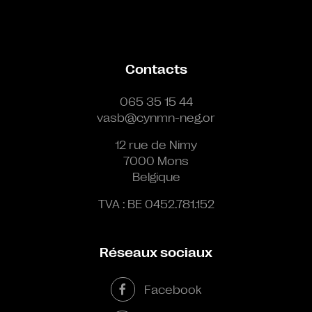
Contacts
065 35 15 44
vasb@cynmn-neg.or
12 rue de Nimy
7000 Mons
Belgique
TVA : BE 0452.781.152
Réseaux sociaux
Facebook