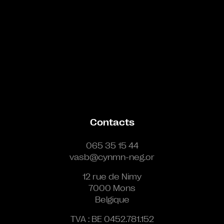
Contacts
065 35 15 44
vasb@cynmn-neg.or
12 rue de Nimy
7000 Mons
Belgique
TVA : BE 0452.781.152