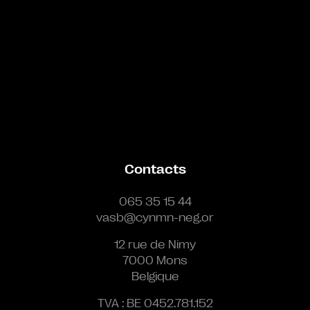
Contacts
065 35 15 44
vasb@cynmn-neg.or
12 rue de Nimy
7000 Mons
Belgique
TVA : BE 0452.781.152