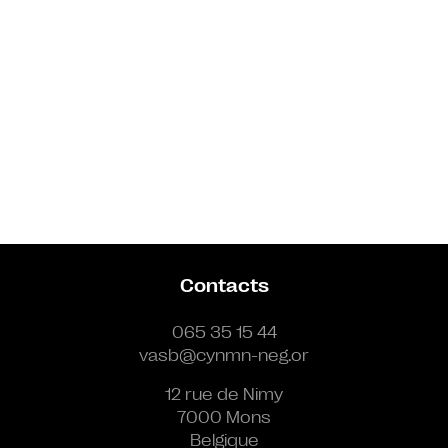
Contacts
065 35 15 44
vasb@cynmn-neg.or
12 rue de Nimy
7000 Mons
Belgique