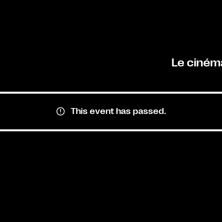
Le ciném
This event has passed.