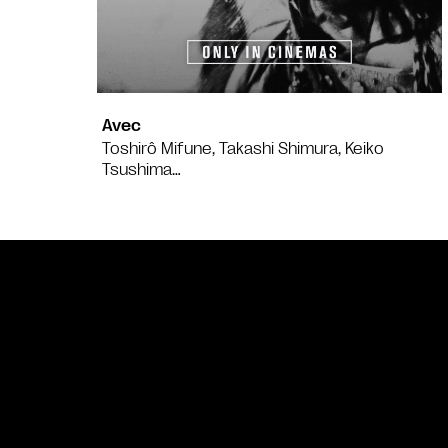
Avec
Toshirô Mifune, Takashi Shimura, Keiko
Tsushima…
Bande annonce