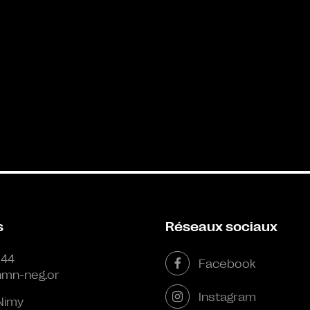
s
Réseaux sociaux
 44
Facebook
mn-neg.or
Instagram
Nimy