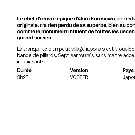
Le chef d’œuvre épique d’Akira Kurosawa, ici res
originale, n’a rien perdu de sa superbe, bien au co
comme le monument influent de toutes les décenn
qui ont suivies.
La tranquillité d’un petit village japonais est troub
bande de pillards. Sept samouraïs sans maître acc
impuissants.
Durée
Version
Pays
3h27
VOSTFR
Japo