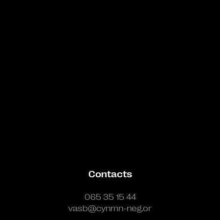
Bande annonce
Contacts
065 35 15 44
vasb@cynmn-neg.or