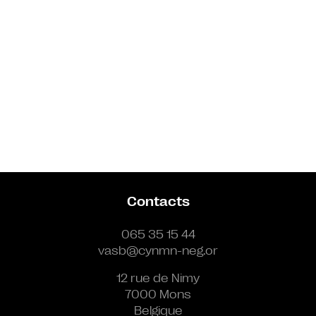
Contacts
065 35 15 44
vasb@cynmn-neg.or
12 rue de Nimy
7000 Mons
Belgique