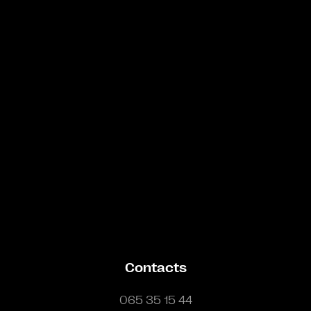
Bande annonce
Contacts
065 35 15 44