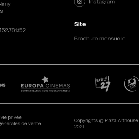
Instagram
Nimy
s
Site
452.781.152
Brochure mensuelle
 vie privée
Copyrights © Plaza Arthouse
générales de vente
2021