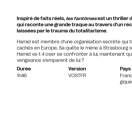
Inspiré de faits réels,
les fantômes
est un thriller
qui raconte une grande traque au travers d’un réc
laissées par le trauma du totalitarisme
.
Hamid est membre d’une organisation secrète qui tr
cachés en Europe. Sa quête le mène à Strasbourg su
Hamid va-t-il oser se confronter à lui, maintenant q
vengeance s’emparent de lui ?
Durée
Version
Pays
1h46
VOSTFR
Franc
gique