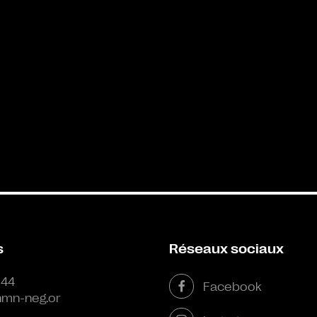
s
Réseaux sociaux
 44
Facebook
mn-neg.or