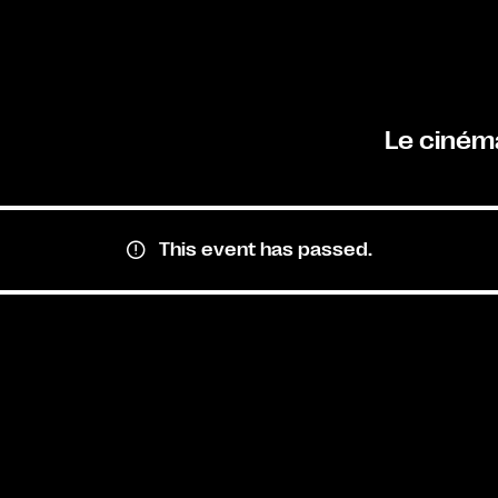
Le ciném
This event has passed.