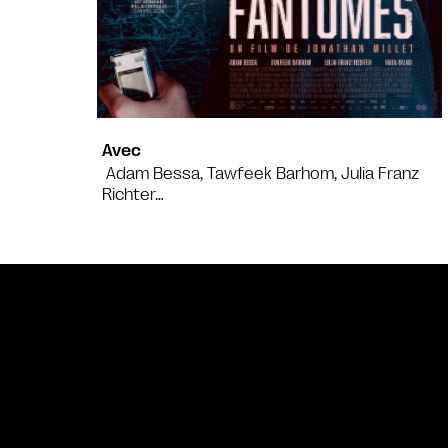
Avec
Adam Bessa, Tawfeek Barhom, Julia Franz
Richter…
Bande annonce