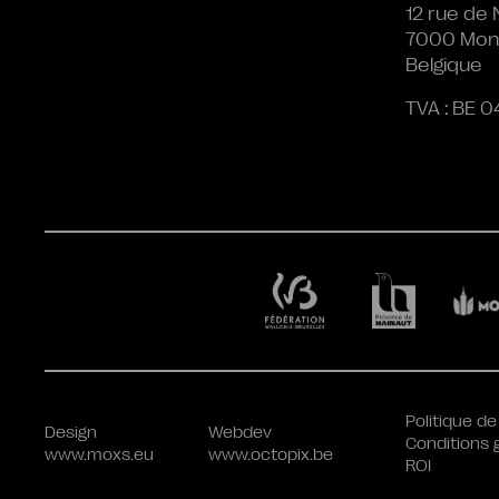
12 rue de 
7000 Mon
Belgique
TVA : BE 0
Politique de
Design
Webdev
Conditions 
www.moxs.eu
www.octopix.be
ROI