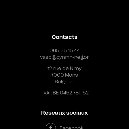
Contacts
065 35 15 44
vasb@cynmn-neg.or
12 rue de Nimy
7000 Mons
Belgique
TVA : BE 0452.781.152
Réseaux sociaux
Facebook