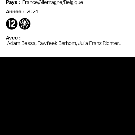
France/Allemagne/Belgique
Pays
2024
Année
Avec
Adam Bessa, Tawfeek Barhom, Julia Franz Richter…
Bande annonce