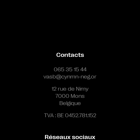
Contacts
065 35 15 44
vasb@cynmn-neg.or
12 rue de Nimy
7000 Mons
Belgique
TVA : BE 0452.781.152
Réseaux sociaux