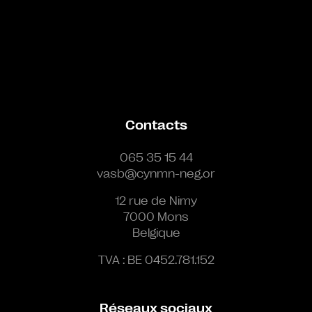
Contacts
065 35 15 44
vasb@cynmn-neg.or
12 rue de Nimy
7000 Mons
Belgique
TVA : BE 0452.781.152
Réseaux sociaux