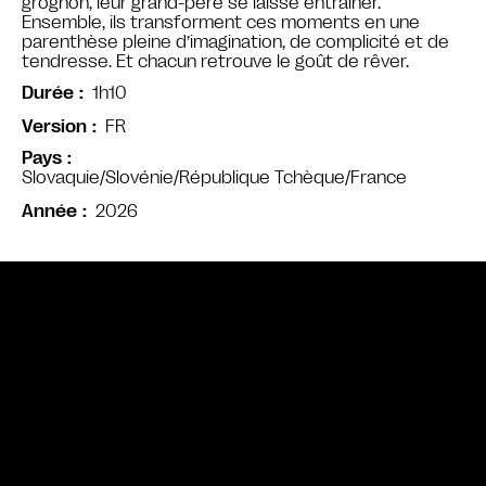
grognon, leur grand-père se laisse entraîner.
Ensemble, ils transforment ces moments en une
parenthèse pleine d’imagination, de complicité et de
tendresse. Et chacun retrouve le goût de rêver.
1h10
Durée
FR
Version
Pays
Slovaquie/Slovénie/République Tchèque/France
2026
Année
Bande annonce