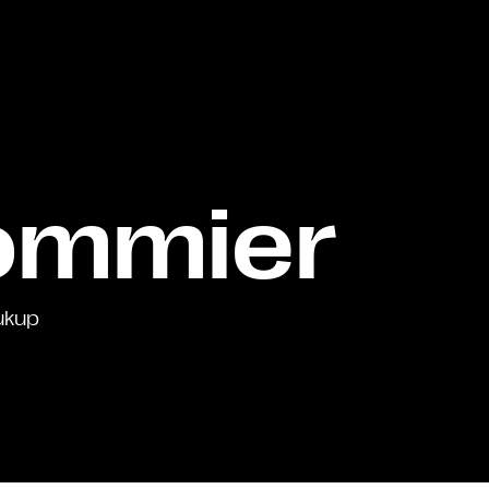
pommier
ukup