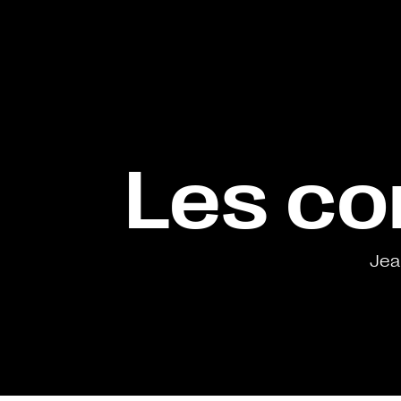
Les co
Jea