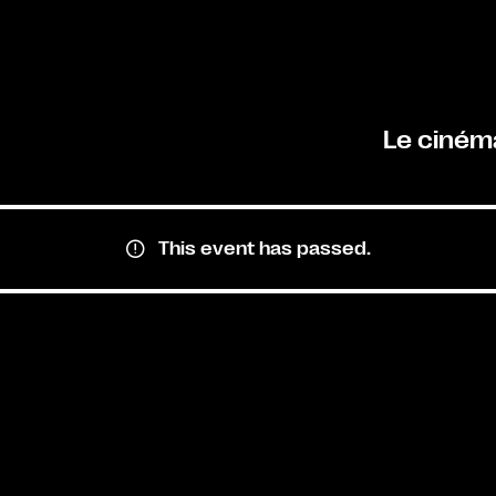
Le ciném
This event has passed.