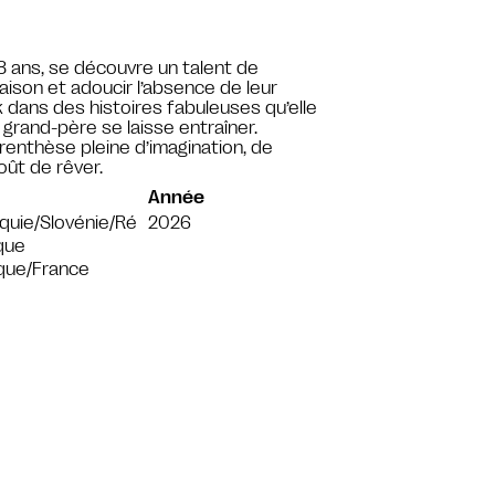
 ans, se découvre un talent de
ison et adoucir l’absence de leur
dans des histoires fabuleuses qu’elle
r grand-père se laisse entraîner.
enthèse pleine d’imagination, de
oût de rêver.
Année
quie/Slovénie/Ré
2026
que
que/France