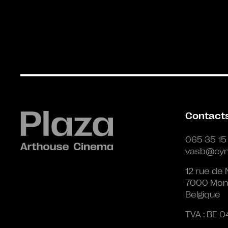
Contact
065 35 15
vasb@cyn
12 rue de 
7000 Mon
Belgique
TVA : BE 0