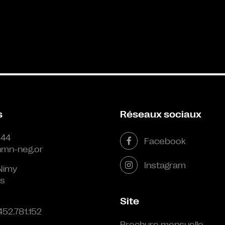
s
Réseaux sociaux
 44
Facebook
mn-neg.or
Instagram
Nimy
s
Site
452.781.152
Brochure mensuelle