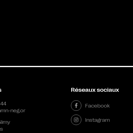
s
Réseaux sociaux
 44
Facebook
mn-neg.or
Instagram
Nimy
s