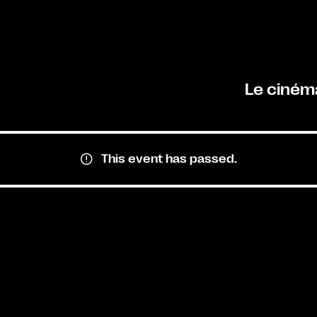
Le ciném
This event has passed.