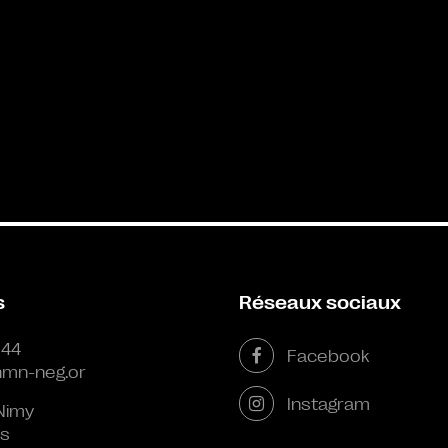
s
Réseaux sociaux
 44
Facebook
mn-neg.or
Instagram
Nimy
s