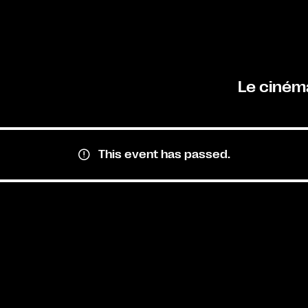
Le ciném
This event has passed.