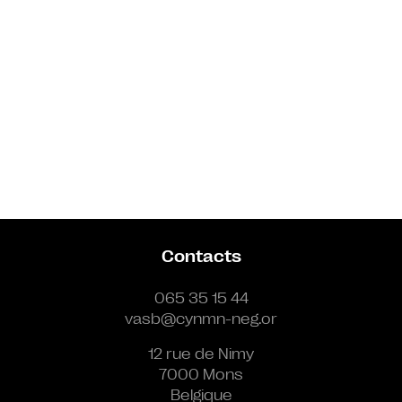
Contacts
065 35 15 44
vasb@cynmn-neg.or
12 rue de Nimy
7000 Mons
Belgique