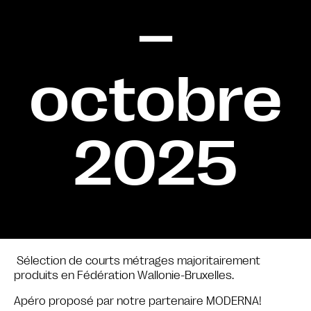
–
octobre
2025
Sélection de courts métrages majoritairement
produits en Fédération Wallonie-Bruxelles.
Apéro proposé par notre partenaire MODERNA!