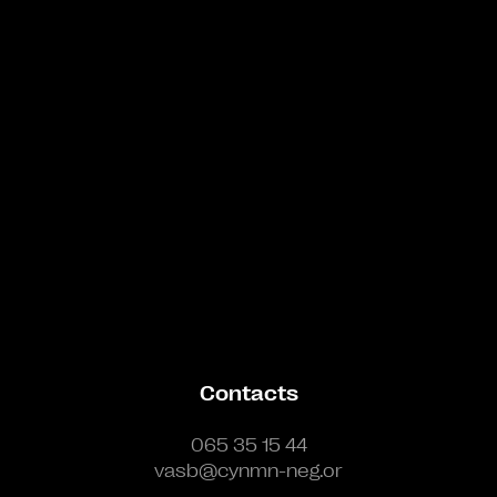
Bande annonce
Contacts
065 35 15 44
vasb@cynmn-neg.or