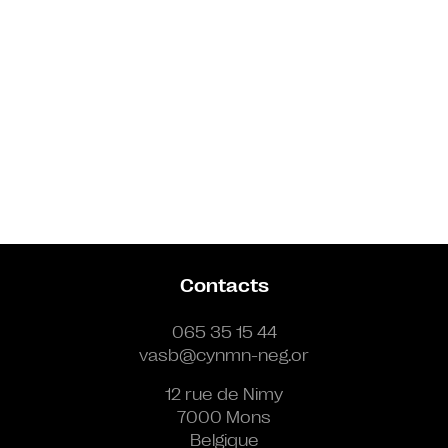
Contacts
065 35 15 44
vasb@cynmn-neg.or
12 rue de Nimy
7000 Mons
Belgique