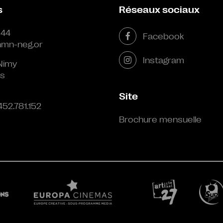
s
Réseaux sociaux
 44
Facebook
mn-neg.or
Instagram
Nimy
s
Site
452.781.152
Brochure mensuelle