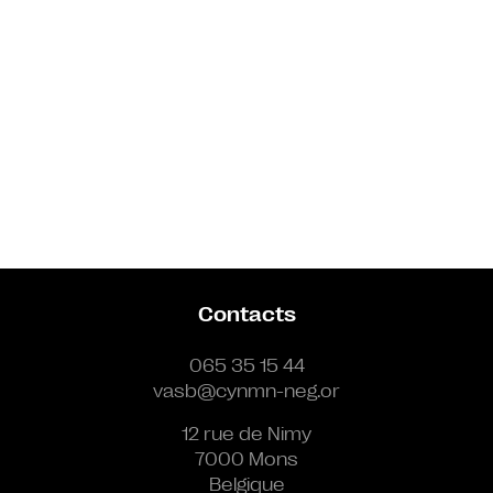
Contacts
065 35 15 44
vasb@cynmn-neg.or
12 rue de Nimy
7000 Mons
Belgique