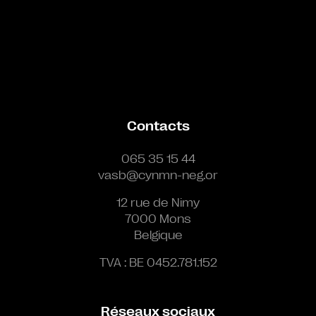
Contacts
065 35 15 44
vasb@cynmn-neg.or
12 rue de Nimy
7000 Mons
Belgique
TVA : BE 0452.781.152
Réseaux sociaux