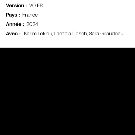
VO FR
Version
France
Pays
2024
Année
Karim Leklou, Laetitia Dosch, Sara Giraudeau…
Avec
Bande annonce