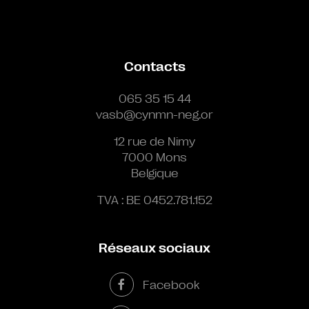
Contacts
065 35 15 44
vasb@cynmn-neg.or
12 rue de Nimy
7000 Mons
Belgique
TVA : BE 0452.781.152
Réseaux sociaux
Facebook