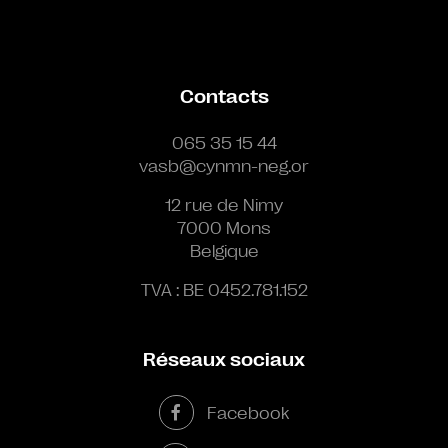
Contacts
065 35 15 44
vasb@cynmn-neg.or
12 rue de Nimy
7000 Mons
Belgique
TVA : BE 0452.781.152
Réseaux sociaux
Facebook