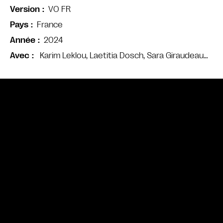
VO FR
Version
France
Pays
2024
Année
Karim Leklou, Laetitia Dosch, Sara Giraudeau…
Avec
Bande annonce