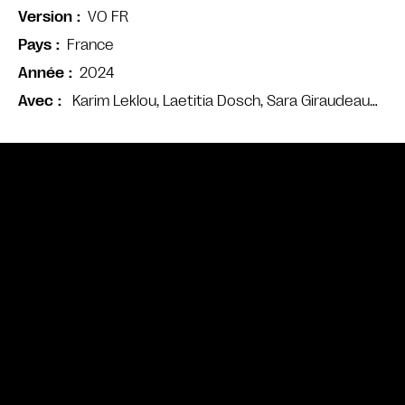
VO FR
Version
France
Pays
2024
Année
Karim Leklou, Laetitia Dosch, Sara Giraudeau…
Avec
Bande annonce