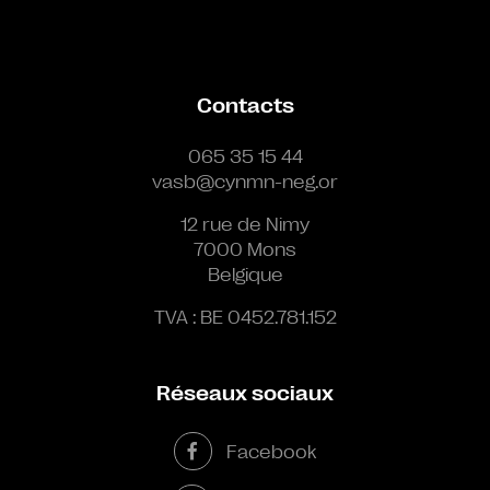
Contacts
065 35 15 44
vasb@cynmn-neg.or
12 rue de Nimy
7000 Mons
Belgique
TVA : BE 0452.781.152
Réseaux sociaux
Facebook