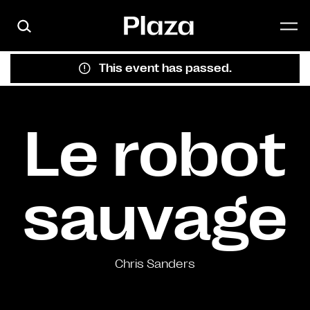
Skip to main content
This event has passed.
Le robot
sauvage
Chris Sanders