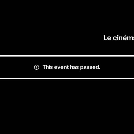
Le ciném
This event has passed.