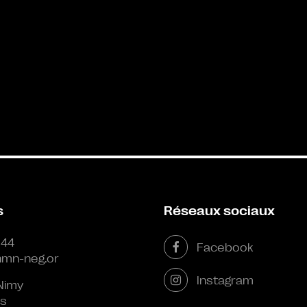
s
Réseaux sociaux
 44
Facebook
mn-neg.or
Instagram
Nimy
s