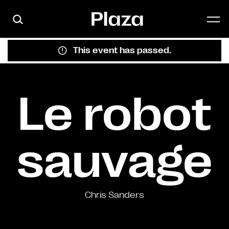
Skip to main content
This event has passed.
Le robot
sauvage
Chris Sanders