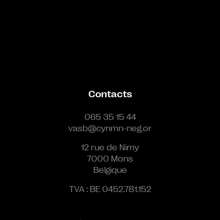
Contacts
065 35 15 44
vasb@cynmn-neg.or
12 rue de Nimy
7000 Mons
Belgique
TVA : BE 0452.781.152